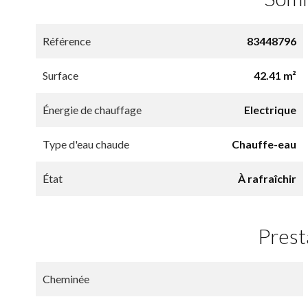
Référence
83448796
Surface
42.41 m²
Énergie de chauffage
Electrique
Type d'eau chaude
Chauffe-eau
État
À rafraîchir
Prest
Cheminée