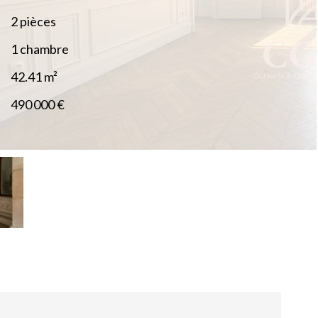
2 pièces
1 chambre
42.41
m²
490 000 €